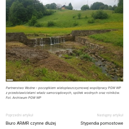
Long
Partnerstwo Wodne – początkiem wielopłaszczyznowej współpracy PGW WP
Description
z przedstawicielami władz samorządowych, spółek wodnych oraz rolników.
Fot. Archiwum PGW WP
Poprzedni artykuł
Następny artykuł
Biuro ARiMR czynne dłużej
Stypendia pomostowe